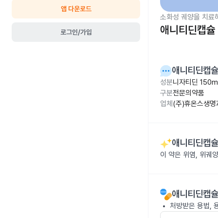
앱 다운로드
소화성 궤양을 치료
애니티딘캡슐 
로그인/가입
애니티딘캡슐
성분
니자티딘 150m
구분
전문의약품
업체
(주)휴온스생명
애니티딘캡슐
이 약은 위염, 위궤
애니티딘캡슐
처방받은 용법, 