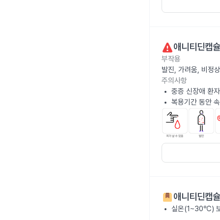
애니티딘캡슐
부작용
발진, 가려움, 비정
주의사항
중증 신장애 환자
복용기간 동안 속
애니티딘캡슐
실온(1~30℃)