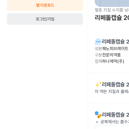
앱 다운로드
혈중 지질 수치를 낮
리페돌캡슐 2
로그인/가입
리페돌캡슐 
성분
페노피브레이트 과
구분
전문의약품
업체
하나제약(주)
리페돌캡슐 
이 약은 지질과 콜
리페돌캡슐 
공복에서는 흡수