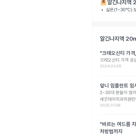
알긴나지액 2
실온(1~30℃)
알긴나지액 20
"크레오신티 가격
크레오신티 가격 궁
2024.03.05
앞니 임플란트 임
2~30대 분들이 많
세굿데이치과의원만의
2025.07.08
"바르는 여드름 치
처방법까지