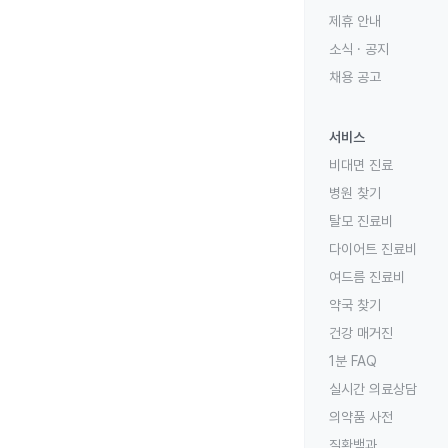
제휴 안내
소식 · 공지
채용 공고
서비스
비대면 진료
병원 찾기
탈모 진료비
다이어트 진료비
여드름 진료비
약국 찾기
건강 매거진
1분 FAQ
실시간 의료상담
의약품 사전
질환백과