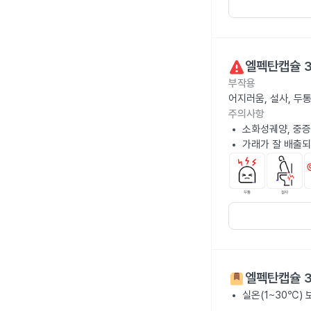
엘펙탄캡슐 
부작용
어지러움, 설사, 두
주의사항
소화성궤양, 중증
가래가 잘 배출되
엘펙탄캡슐 
실온(1~30℃)