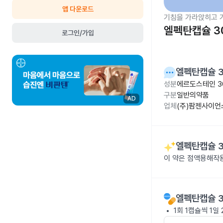
앱 다운로드
기침을 가라앉히고 
엘펙탄캡슐 3
로그인/가입
엘펙탄캡슐 
성분
에르도스테인 3
구분
일반의약품
AD
업체
(주)팜젠사이언
엘펙탄캡슐 
이 약은 점액용해작
엘펙탄캡슐 
1회 1캡슐씩 1일