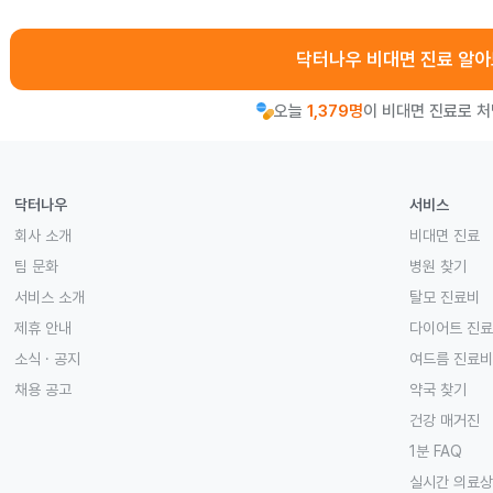
닥터나우 비대면 진료 알
오늘
1,379명
이 비대면 진료로 
닥터나우
서비스
회사 소개
비대면 진료
팀 문화
병원 찾기
서비스 소개
탈모 진료비
제휴 안내
다이어트 진
소식 · 공지
여드름 진료비
채용 공고
약국 찾기
건강 매거진
1분 FAQ
실시간 의료