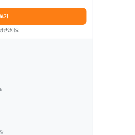
아보기
처방받았어요
료비
상담