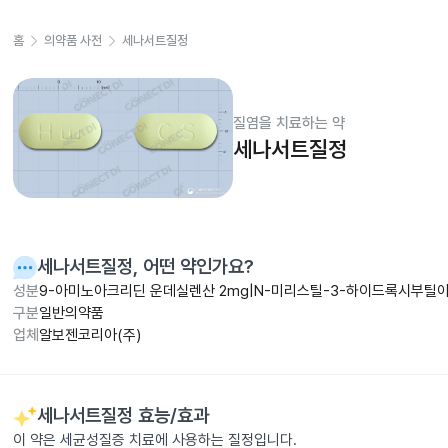
홈
의약품 사전
세나서트질정
질염을 치료하는 약
세나서트질정
세나서트질정
, 어떤 약인가요?
성분
9-아미노아크리딘 운데실렌산 2mg|N-미리스틸-3-하이드록시부틸아
구분
일반의약품
업체
알보젠코리아(주)
세나서트질정
효능/효과
이 약은 세균성질증 치료에 사용하는 질정입니다.