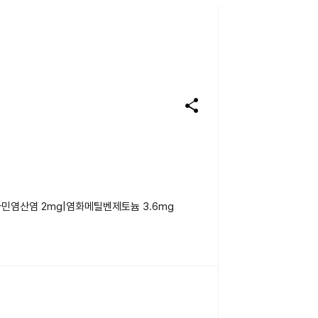
share
민염산염 2mg|염화메틸벤제토늄 3.6mg