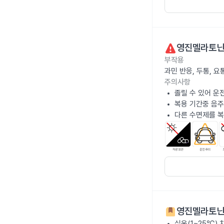
영진멜라토닌
부작용
과민 반응, 두통, 
주의사항
졸릴 수 있어 운
복용 기간중 음주
다른 수면제를 복
영진멜라토닌
실온(1~25℃)