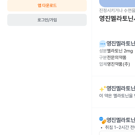
앱 다운로드
진정시키거나 수면을
영진멜라토닌서
로그인/가입
영진멜라토닌
성분
멜라토닌 2mg
구분
전문의약품
업체
영진약품(주)
영진멜라토닌
이 약은 멜라토닌을 
영진멜라토닌
취침 1~2시간 