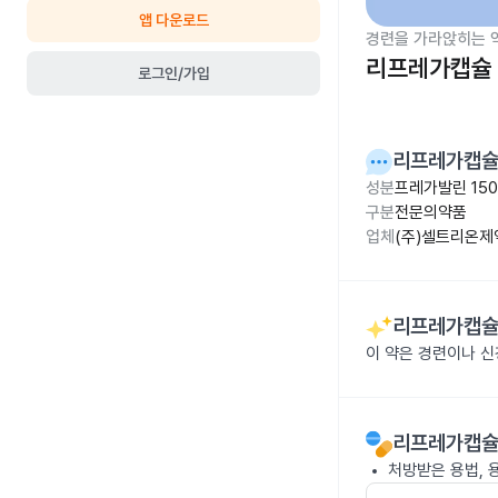
앱 다운로드
경련을 가라앉히는 
리프레가캡슐 
로그인/가입
리프레가캡슐
성분
프레가발린 15
구분
전문의약품
업체
(주)셀트리온제
리프레가캡슐
이 약은 경련이나 
리프레가캡슐
처방받은 용법, 