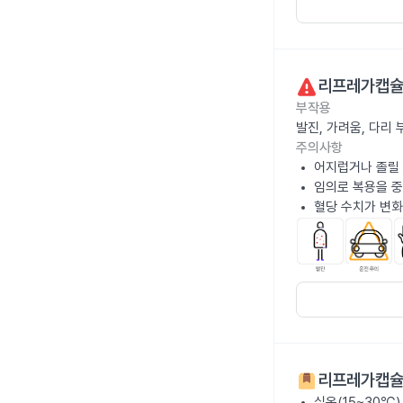
리프레가캡슐
부작용
발진, 가려움, 다리
주의사항
어지럽거나 졸릴 
임의로 복용을 중
혈당 수치가 변화
리프레가캡슐
실온(15~30℃