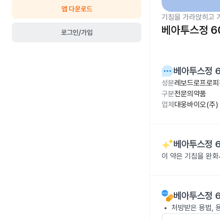
앱 다운로드
기침을 가라앉히고 
베아투스정 6
로그인/가입
베아투스정 
성분
레보드로프로피진
구분
전문의약품
업체
대웅바이오(주)
베아투스정 
이 약은 기침을 완화
베아투스정 
처방받은 용법, 