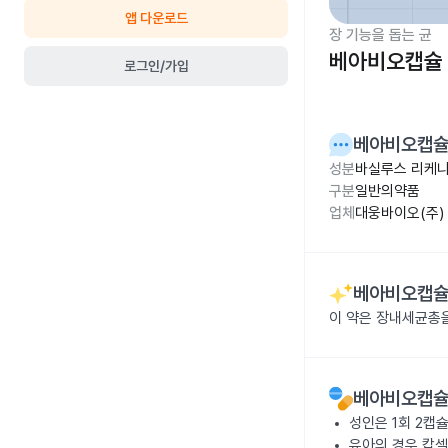
앱 다운로드
장 기능을 돕는 균
베아비오캡슐 
로그인/가입
베아비오캡슐
성분
바실루스 리케니
구분
일반의약품
업체
대웅바이오(주)
베아비오캡슐
이 약은 장내세균총
베아비오캡슐
성인은 1회 2캡슐
유아의 경우 캅셀