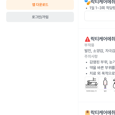
락티케어에취씨
앱 다운로드
1일 1~3회 적
로그인/가입
락티케어에취씨
부작용
발진, 소양감, 자극
주의사항
감염된 부위, 눈
약을 바른 부위를
치료 외 목적으로
락티케어에취씨