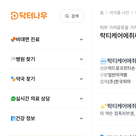
홈
의약품 사전
검색
피부 가려움증을 가
락티케어에취씨
비대면 진료
병원 찾기
락티케어에취씨
성분
히드로코르티손 
구분
일반의약품
약국 찾기
업체
(주)한국파마
실시간 의료 상담
락티케어에취씨
이 약은 접촉피부염,
건강 정보