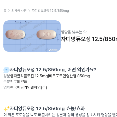
홈
의약품 사전
자디앙듀오정 12.5/850mg
혈당을 낮추는 약
자디앙듀오정 12.5/850
자디앙듀오정 12.5/850mg
, 어떤 약인가요?
성분
엠파글리플로진 12.5mg|메트포르민염산염 850mg
구분
전문의약품
업체
한국베링거인겔하임(주)
자디앙듀오정 12.5/850mg
효능/효과
이 약은 포도당을 뇨로 배출시키는 성분과 당의 생성을 감소시켜 혈당을 