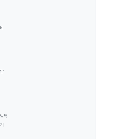
료비
상담
널톡
하기