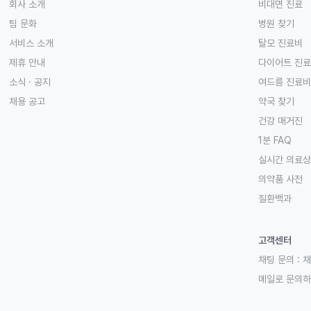
회사 소개
비대면 진료
팀 문화
병원 찾기
서비스 소개
탈모 진료비
제휴 안내
다이어트 진
소식 · 공지
여드름 진료비
채용 공고
약국 찾기
건강 매거진
1분 FAQ
실시간 의료
의약품 사전
질환백과
고객센터
채팅 문의 :
채
메일로 문의