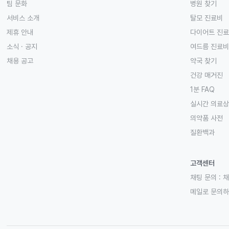
팀 문화
병원 찾기
서비스 소개
탈모 진료비
제휴 안내
다이어트 진
소식 · 공지
여드름 진료비
채용 공고
약국 찾기
건강 매거진
1분 FAQ
실시간 의료
의약품 사전
질환백과
고객센터
채팅 문의 :
채
메일로 문의