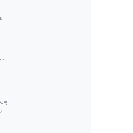
료비
상담
널톡
하기