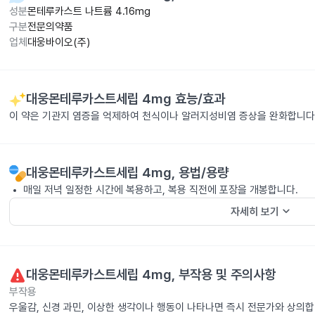
성분
몬테루카스트 나트륨 4.16mg
구분
전문의약품
업체
대웅바이오(주)
대웅몬테루카스트세립 4mg
효능/효과
이 약은 기관지 염증을 억제하여 천식이나 알러지성비염 증상을 완화합니다
대웅몬테루카스트세립 4mg
, 용법/용량
매일 저녁 일정한 시간에 복용하고, 복용 직전에 포장을 개봉합니다.
keyboard_arrow_down
자세히 보기
대웅몬테루카스트세립 4mg
, 부작용 및 주의사항
부작용
우울감, 신경 과민, 이상한 생각이나 행동이 나타나면 즉시 전문가와 상의합