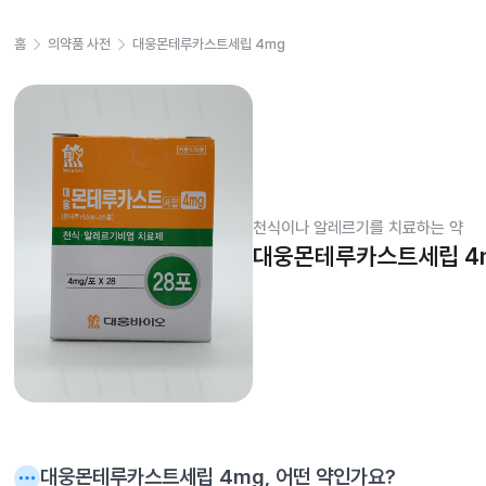
홈
의약품 사전
대웅몬테루카스트세립 4mg
천식이나 알레르기를 치료하는 약
대웅몬테루카스트세립 4
대웅몬테루카스트세립 4mg
, 어떤 약인가요?