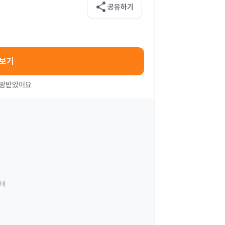
share
공유하기
아보기
처방받았어요
료비