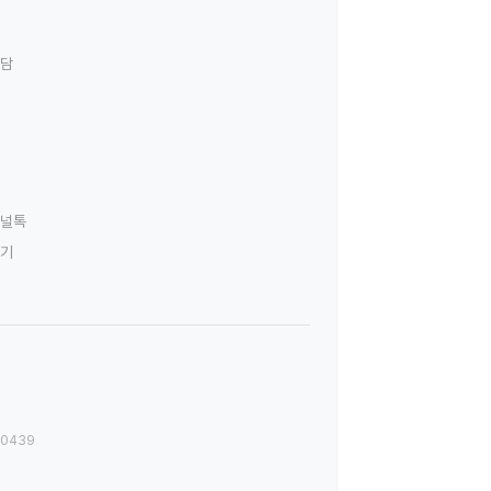
상담
널톡
하기
00439