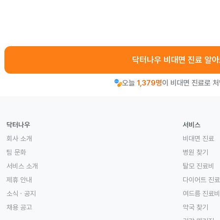
닥터나우 비대면 진료 알
오늘
1,379명
이 비대면 진료로 
닥터나우
서비스
회사 소개
비대면 진료
팀 문화
병원 찾기
서비스 소개
탈모 진료비
제휴 안내
다이어트 진
소식 · 공지
여드름 진료비
채용 공고
약국 찾기