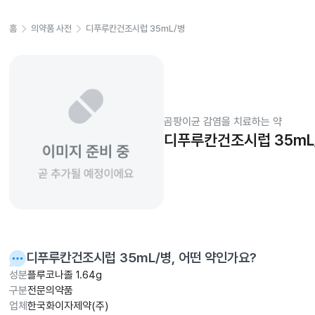
홈
의약품 사전
디푸루칸건조시럽 35mL/병
곰팡이균 감염을 치료하는 약
디푸루칸건조시럽 35mL
디푸루칸건조시럽 35mL/병
, 어떤 약인가요?
성분
플루코나졸 1.64g
구분
전문의약품
업체
한국화이자제약(주)