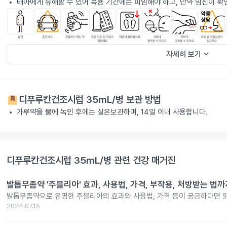
태아에게 유해할 수 있어 복용 기간에는 피임해야 하고, 만약 임신이 확
keyboard_arrow_down
자세히 보기
디푸루칸건조시럽 35mL/병
보관 방법
가루약을 물에 녹인 후에는 실온보관하며, 14일 이내 사용합니다.
디푸루칸건조시럽 35mL/병
관련 건강 매거진
발톱무좀약 '주블리아' 효과, 사용법, 가격, 부작용, 처방받는 법까
발톱무좀약으로 유명한 주블리아의 효과와 사용법, 가격 등이 궁금하다면 
2024.07.15