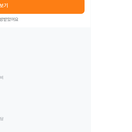
아보기
처방받았어요
료비
상담