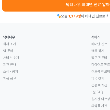
닥터나우 비대면 진료 알
오늘
1,379명
이 비대면 진료로 
닥터나우
서비스
회사 소개
비대면 진료
팀 문화
병원 찾기
서비스 소개
탈모 진료비
제휴 안내
다이어트 진
소식 · 공지
여드름 진료비
채용 공고
약국 찾기
건강 매거진
1분 FAQ
실시간 의료
의약품 사전