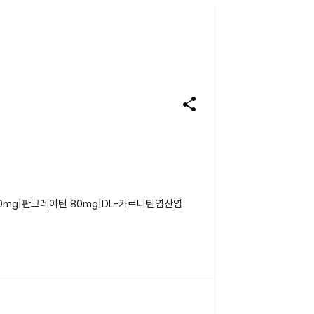
share
0mg|판크레아틴 80mg|DL-카르니틴염산염