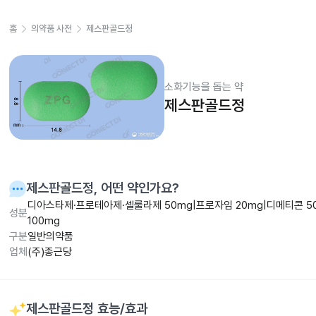
홈
의약품 사전
제스판골드정
소화기능을 돕는 약
제스판골드정
제스판골드정
, 어떤 약인가요?
디아스타제·프로테아제·셀룰라제 50mg|프로자임 20mg|디메티콘 5
성분
100mg
구분
일반의약품
업체
(주)종근당
제스판골드정
효능/효과