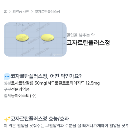
홈
의약품 사전
코자르탄플러스정
혈압을 낮추는 약
코자르탄플러스정
코자르탄플러스정
, 어떤 약인가요?
성분
로사르탄칼륨 50mg|히드로클로로티아지드 12.5mg
구분
전문의약품
업체
동아에스티(주)
코자르탄플러스정
효능/효과
이 약은 혈압을 낮춰주는 고혈압약과 수분을 잘 빠져나가게하여 혈압을 낮