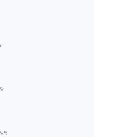
료비
상담
널톡