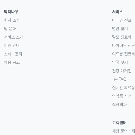
닥터나우
서비스
회사 소개
비대면 진료
팀 문화
병원 찾기
서비스 소개
탈모 진료비
제휴 안내
다이어트 진
소식 · 공지
여드름 진료비
채용 공고
약국 찾기
건강 매거진
1분 FAQ
실시간 의료
의약품 사전
질환백과
고객센터
채팅 문의 :
채