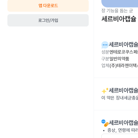
앱 다운로드
장 기능을 돕는 균
세르비아캡슐 
로그인/가입
세르비아캡슐
성분
엔테로코쿠스페슘
구분
일반의약품
업체
(주)테라젠이텍
세르비아캡슐
이 약은 장내세균총
세르비아캡슐
증상, 연령에 따