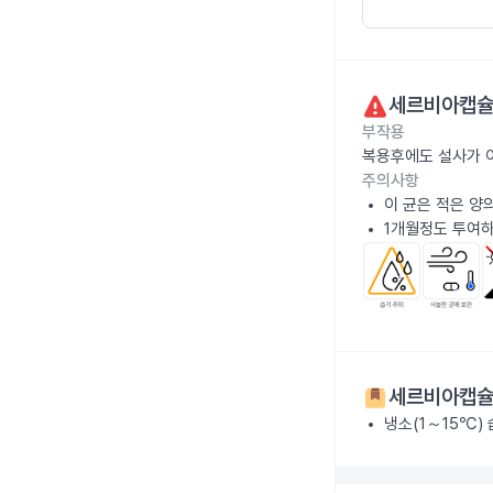
세르비아캡슐
부작용
복용후에도 설사가 
주의사항
이 균은 적은 양
1개월정도 투여하
세르비아캡슐
냉소(1～15℃)