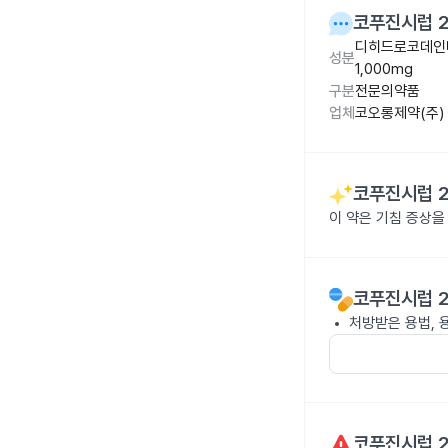
코푸진시럽 2
디히드로코데인타
성분
1,000mg
구분
전문의약품
업체
코오롱제약(주)
코푸진시럽 2
이 약은 기침 증상
코푸진시럽 2
처방받은 용법, 
코푸진시럽 2