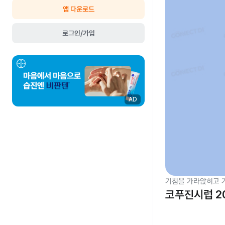
앱 다운로드
로그인/가입
AD
기침을 가라앉히고 
코푸진시럽 2