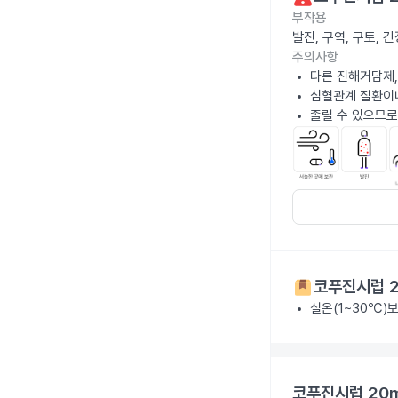
부작용
발진, 구역, 구토,
주의사항
다른 진해거담제,
심혈관계 질환이나
졸릴 수 있으므로
코푸진시럽 2
실온(1~30℃)
코푸진시럽 20