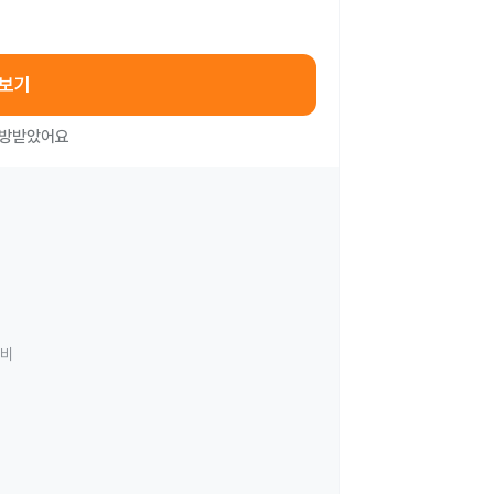
아보기
처방받았어요
료비