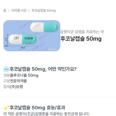
홈
의약품 사전
후코날캡슐 50mg
곰팡이균 감염을 치료하는 약
후코날캡슐 50mg
후코날캡슐 50mg
, 어떤 약인가요?
성분
플루코나졸 50mg
구분
전문의약품
업체
(주)보령
후코날캡슐 50mg
효능/효과
이 약은 곰팡이(진균)감염증을 치료하는 항진균제 입니다.