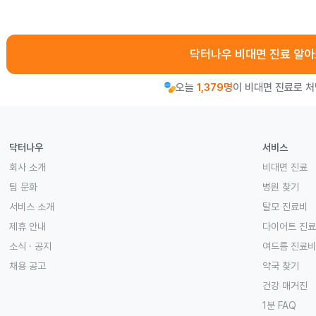
닥터나우 비대면 진료 알
오늘
1,379명
이 비대면 진료로 
닥터나우
서비스
회사 소개
비대면 진료
팀 문화
병원 찾기
서비스 소개
탈모 진료비
제휴 안내
다이어트 진
소식 · 공지
여드름 진료비
채용 공고
약국 찾기
건강 매거진
1분 FAQ