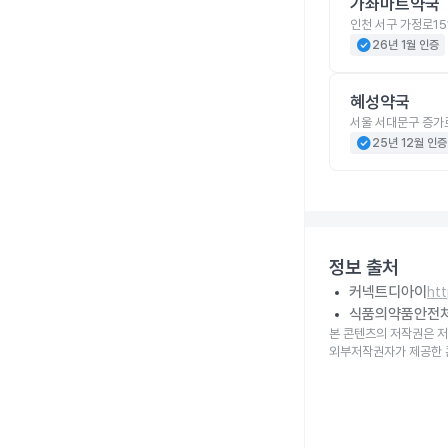
가좌마트약국
인천 서구 가정로15
check_circle
26년 1월 인증
혜성약국
서울 서대문구 증가
check_circle
25년 12월 인증
정보 출처
커넥트디아이
ht
식품의약품안전
본 콘텐츠의 저작권은 저
외부저작권자가 제공한 