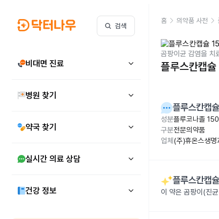
홈
의약품 사전
검색
곰팡이균 감염을 치
비대면 진료
플루스칸캡슐 
병원 찾기
플루스칸캡슐
성분
플루코나졸 15
약국 찾기
구분
전문의약품
업체
(주)휴온스생명
실시간 의료 상담
플루스칸캡슐
건강 정보
이 약은 곰팡이(진균