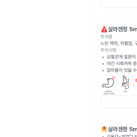
살라겐정 5
부작용
느린 맥박, 저혈압, 
주의사항
심혈관계 질환이 
야간 시력저하 증
입마름이 있을 수
살라겐정 5
실온(1~30℃)