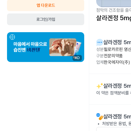
앱 다운로드
점막의 건조함을 줄
살라겐정 5m
로그인/가입
살라겐정 5
성분
필로카르핀 염산
구분
전문의약품
AD
업체
한국에자이(주)
살라겐정 5
이 약은 점액분비를
살라겐정 5
처방받은 용법, 