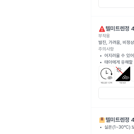
텔미트렌정 
부작용
발진, 가려움, 비정
주의사항
어지러울 수 있어
태아에게 유해할 
텔미트렌정 
실온(1~30℃)