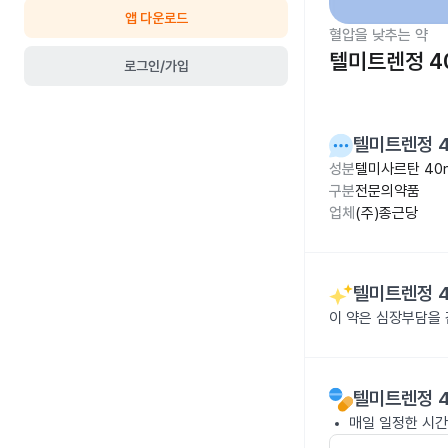
앱 다운로드
혈압을 낮추는 약
텔미트렌정 4
로그인/가입
텔미트렌정 
성분
텔미사르탄 40
구분
전문의약품
업체
(주)종근당
텔미트렌정 
이 약은 심장부담을
텔미트렌정 
매일 일정한 시간