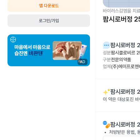
앱 다운로드
바이러스감염을 치료
팜시로버정 2
로그인/가입
팜시로버정 
성분
팜시클로비르 2
구분
전문의약품
AD
업체
(주)에이프로
팜시로버정 
이 약은 대상포진 
팜시로버정 
처방받은 용법, 