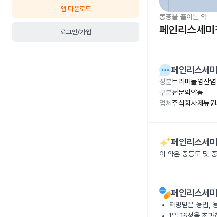
앱 다운로드
통증을 줄이는 약
페인리스세미
로그인/가입
페인리스세
성분
트라마돌염산염 1
구분
전문의약품
업체
주식회사제뉴원
페인리스세
이 약은 중등도 및 
페인리스세
처방받은 용법, 
1일 16정을 초