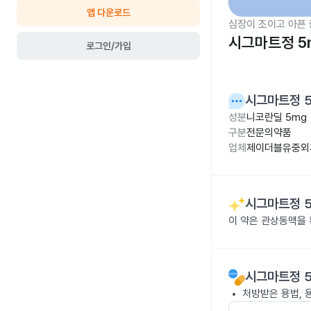
앱 다운로드
심장이 조이고 아픈
시그마트정 5
로그인/가입
시그마트정 
성분
니코란딜 5mg
구분
전문의약품
업체
제이더블유중외
시그마트정 
이 약은 관상동맥을
시그마트정 
처방받은 용법, 