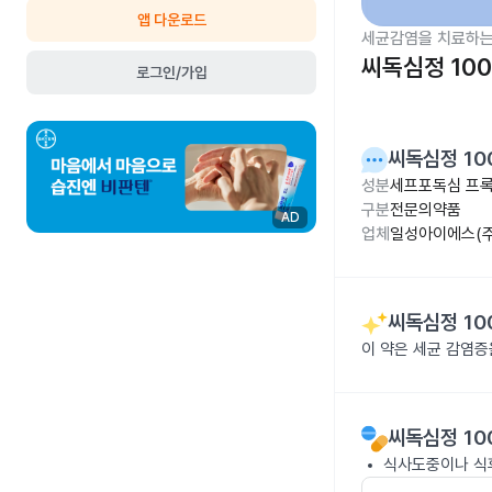
앱 다운로드
세균감염을 치료하는
씨독심정 10
로그인/가입
씨독심정 10
성분
세프포독심 프록
구분
전문의약품
AD
업체
일성아이에스(주
씨독심정 10
이 약은 세균 감염
씨독심정 10
식사도중이나 식후