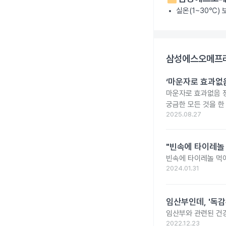
실온(1~30℃)
삼성에스오메프라
‘마운자로 효과없음
마운자로 효과없음 
궁금한 모든 것을 한
2025.08.27
"빈속에 타이레놀
빈속에 타이레놀 먹
2024.01.31
임산부인데, '독감
임산부와 관련된 건강
2022.12.23