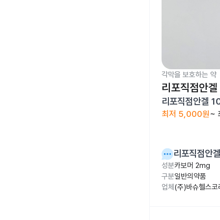
각막을 보호하는 약
리포직점안겔 
리포직점안겔 1
최저
5,000원
~
리포직점안겔 
성분
카보머 2mg
구분
일반의약품
업체
(주)바슈헬스코