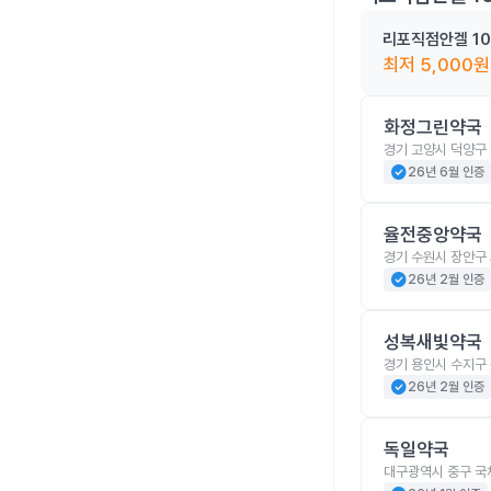
리포직점안겔 10
최저
5,000
원
화정그린약국
경기 고양시 덕양구 
check_circle
26년 6월 인증
율전중앙약국
경기 수원시 장안구 
check_circle
26년 2월 인증
성복새빛약국
경기 용인시 수지구 
check_circle
26년 2월 인증
독일약국
대구광역시 중구 국