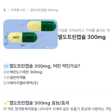
홈
의약품 사전
엘도트린캡슐 300mg
기침을 가라앉히고 가래를 줄이는 약
엘도트린캡슐 300mg
엘도트린캡슐 300mg
, 어떤 약인가요?
성분
에르도스테인 300mg
구분
일반의약품
업체
에이치엘비제약(주)
엘도트린캡슐 300mg
효능/효과
이 약은 점액용해작용을 나타내어 가래와 같은 호흡기 증상에 사용하는 약