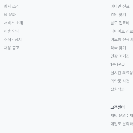
회사 소개
비대면 진료
팀 문화
병원 찾기
서비스 소개
탈모 진료비
제휴 안내
다이어트 진
소식 · 공지
여드름 진료비
채용 공고
약국 찾기
건강 매거진
1분 FAQ
실시간 의료
의약품 사전
질환백과
고객센터
채팅 문의 :
채
메일로 문의