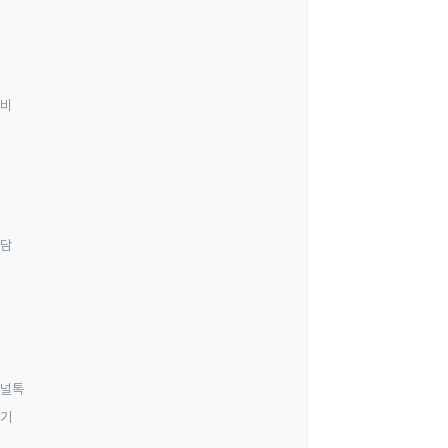
료비
상담
널톡
하기