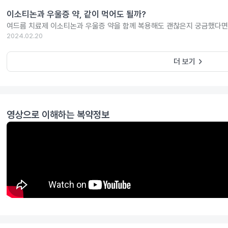
이소티논과 우울증 약, 같이 먹어도 될까?
여드름 치료제 이소티논과 우울증 약을 함께 복용해도 괜찮은지 궁금했다면
2024.02.20
keyboard_arrow_right
더 보기
영상으로 이해하는 복약정보