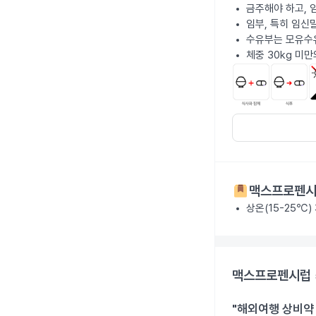
금주해야 하고, 
임부, 특히 임신
수유부는 모유수
체중 30kg 미만
맥스프로펜시럽
상온(15-25℃)
맥스프로펜시럽 
"해외여행 상비약 