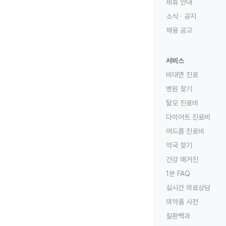
제휴 안내
소식 · 공지
채용 공고
서비스
비대면 진료
병원 찾기
탈모 진료비
다이어트 진료비
여드름 진료비
약국 찾기
건강 매거진
1분 FAQ
실시간 의료상담
의약품 사전
질환백과