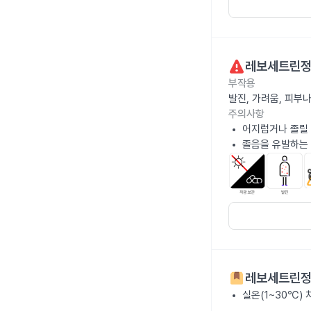
레보세트린정
부작용
발진, 가려움, 피부
주의사항
어지럽거나 졸릴 
졸음을 유발하는 
레보세트린정
실온(1~30℃)