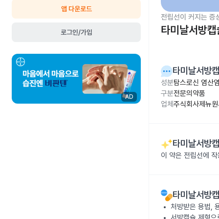
앱 다운로드
전립선이 커지는 증
타미날서방캡슐
로그인/가입
타미날서방캡슐
성분
탐스로신 염산염 
구분
전문의약품
AD
업체
주식회사제뉴원
타미날서방캡슐
이 약은 전립선에 
타미날서방캡슐
처방받은 용법, 
서방캡슐 제형으로