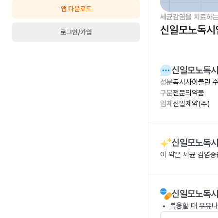
앱 다운로드
세균감염을 치료하는
신일모노독시엠
로그인/가입
신일모노독시
성분
독시사이클린 수
구분
전문의약품
업체
신일제약(주)
신일모노독시
이 약은 세균 감염
신일모노독시
복용할 때 우유나