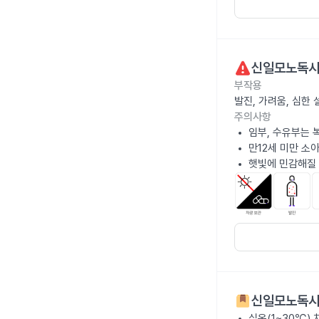
신일모노독시
부작용
발진, 가려움, 심한
주의사항
임부, 수유부는 
만12세 미만 소
햇빛에 민감해질 
신일모노독시
실온(1~30℃)