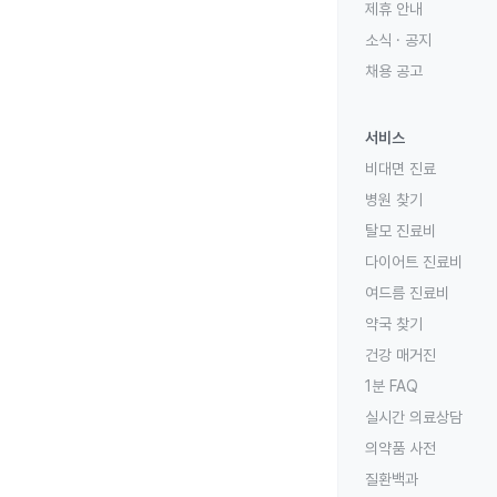
제휴 안내
소식 · 공지
채용 공고
서비스
비대면 진료
병원 찾기
탈모 진료비
다이어트 진료비
여드름 진료비
약국 찾기
건강 매거진
1분 FAQ
실시간 의료상담
의약품 사전
질환백과