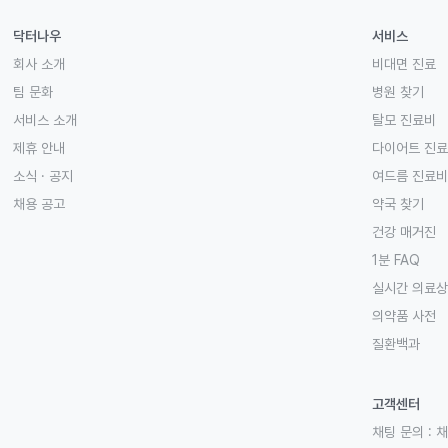
닥터나우
서비스
회사 소개
비대면 진료
팀 문화
병원 찾기
서비스 소개
탈모 진료비
제휴 안내
다이어트 진
소식 · 공지
여드름 진료비
채용 공고
약국 찾기
건강 매거진
1분 FAQ
실시간 의료
의약품 사전
질환백과
고객센터
채팅 문의 :
채