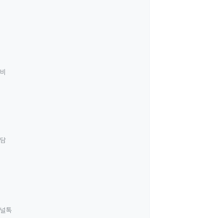
료비
상담
널톡