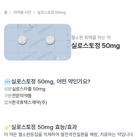
홈
의약품 사전
실로스토정 50mg
혈소판 피떡을 막는 약
실로스토정 50mg
실로스토정 50mg
, 어떤 약인가요?
성분
실로스타졸 50mg
구분
전문의약품
업체
한국휴텍스제약(주)
실로스토정 50mg
효능/효과
이 약은 혈소판응집을 억제하여 혈전색전질환을 예방, 치료하는 약입니다.