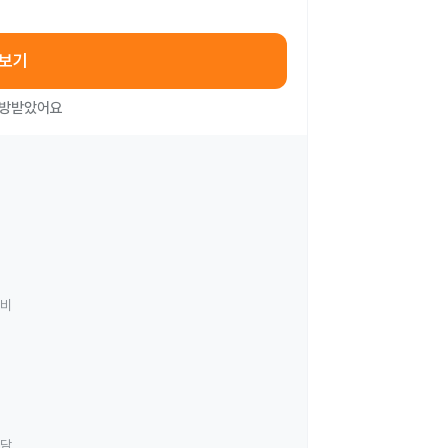
아보기
처방받았어요
료비
상담