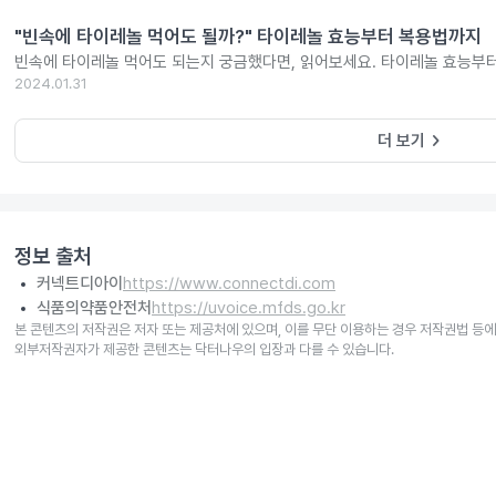
"빈속에 타이레놀 먹어도 될까?" 타이레놀 효능부터 복용법까지
빈속에 타이레놀 먹어도 되는지 궁금했다면, 읽어보세요. 타이레놀 효능부
2024.01.31
keyboard_arrow_right
더 보기
정보 출처
커넥트디아이
https://www.connectdi.com
식품의약품안전처
https://uvoice.mfds.go.kr
본 콘텐츠의 저작권은 저자 또는 제공처에 있으며, 이를 무단 이용하는 경우 저작권법 등에
외부저작권자가 제공한 콘텐츠는 닥터나우의 입장과 다를 수 있습니다.