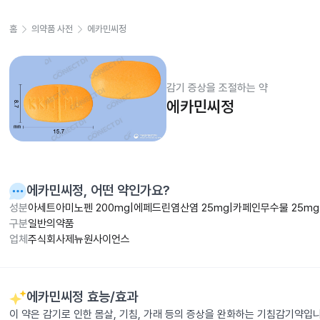
홈
의약품 사전
에카민씨정
감기 증상을 조절하는 약
에카민씨정
에카민씨정
, 어떤 약인가요?
성분
아세트아미노펜 200mg|에페드린염산염 25mg|카페인무수물 25mg|
구분
일반의약품
업체
주식회사제뉴원사이언스
에카민씨정
효능/효과
이 약은 감기로 인한 몸살, 기침, 가래 등의 증상을 완화하는 기침감기약입니