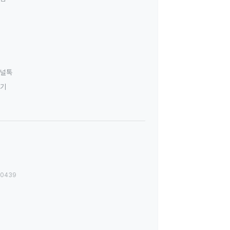
널톡
하기
00439