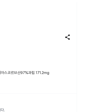
share
아스코르브산97%과립 171.2mg
다.