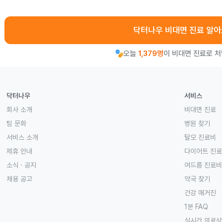
닥터나우 비대면 진료 알
오늘
1,379명
이 비대면 진료로 
닥터나우
서비스
회사 소개
비대면 진료
팀 문화
병원 찾기
서비스 소개
탈모 진료비
제휴 안내
다이어트 진
소식 · 공지
여드름 진료비
채용 공고
약국 찾기
건강 매거진
1분 FAQ
실시간 의료