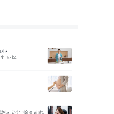
4가지
알려드릴게요.
했어요. 갑작스러운 눈 밑 떨림