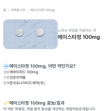
홈
의약품 사전
에이스타정 100mg
소화성 궤양을 치료하는 약
에이스타정 100mg
에이스타정 100mg
, 어떤 약인가요?
성분
레바미피드 100mg
구분
전문의약품
업체
한국유나이티드제약(주)
에이스타정 100mg
효능/효과
이 약은 위궤양, 위염 등의 증상을 개선하는 위점막보호제입니다.