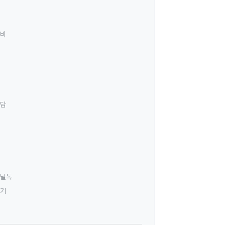
료비
상담
널톡
하기