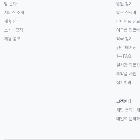
팀 문화
병원 찾기
서비스 소개
탈모 진료비
제휴 안내
다이어트 진
소식 · 공지
여드름 진료비
채용 공고
약국 찾기
건강 매거진
1분 FAQ
실시간 의료
의약품 사전
질환백과
고객센터
채팅 문의 :
채
메일로 문의