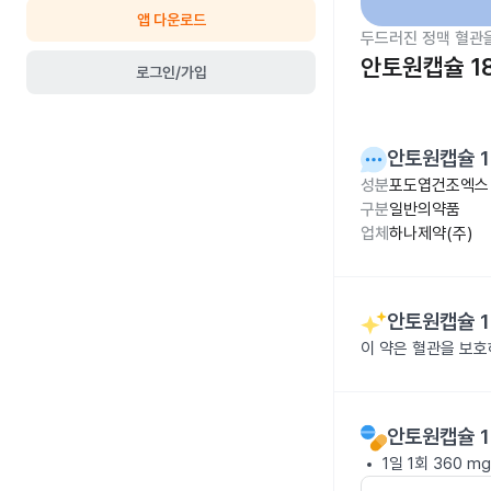
앱 다운로드
두드러진 정맥 혈관
안토원캡슐 1
로그인/가입
안토원캡슐 1
성분
포도엽건조엑스 
구분
일반의약품
업체
하나제약(주)
안토원캡슐 1
이 약은 혈관을 보
안토원캡슐 1
1일 1회 360 