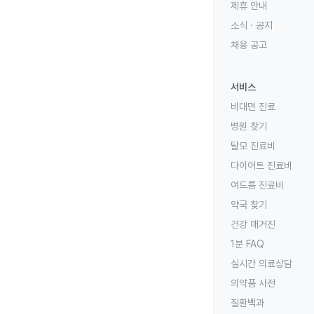
제휴 안내
소식 · 공지
채용 공고
서비스
비대면 진료
병원 찾기
탈모 진료비
다이어트 진료비
여드름 진료비
약국 찾기
건강 매거진
1분 FAQ
실시간 의료상담
의약품 사전
질환백과