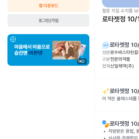
앱 다운로드
혈중 지질 수치를 낮
로타젯정 10/
로그인/가입
로타젯정 10
성분
로수바스타틴칼슘
구분
전문의약품
AD
업체
신일제약(주)
로타젯정 10
이 약은 콜레스테롤
로타젯정 10
처방받은 용법, 
식사와 관계없이 