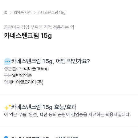
홈
의약품 사전
카네스텐크림 15g
곰팡이균 감염 부위에 직접 적용하는 약
카네스텐크림 15g
카네스텐크림 15g
, 어떤 약인가요?
성분
클로트리마졸 10mg
구분
일반의약품
업체
바이엘코리아(주)
카네스텐크림 15g
효능/효과
이 약은 무좀, 완선, 백선 등의 곰팡이 감염증을 치료하는 외용제입니다.