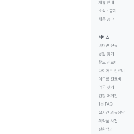
제휴 안내
소식 · 공지
채용 공고
서비스
비대면 진료
병원 찾기
탈모 진료비
다이어트 진료비
여드름 진료비
약국 찾기
건강 매거진
1분 FAQ
실시간 의료상담
의약품 사전
질환백과