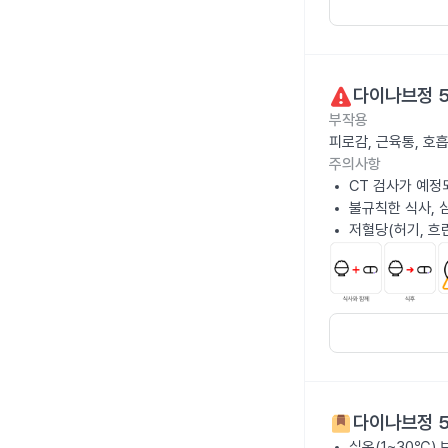
다이나브정 
부작용
피로감, 근육통, 호
주의사항
CT 검사가 예정
불규칙한 식사, 
저혈당(허기, 흐
다이나브정 
실온(1~30℃)