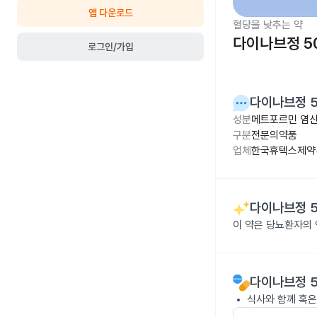
앱 다운로드
혈당을 낮추는 약
다이나브정 5
로그인/가입
다이나브정 
성분
메트포르민 염산
구분
전문의약품
업체
한국휴텍스제약(
다이나브정 
이 약은 당뇨환자의
다이나브정 
식사와 함께 혹은