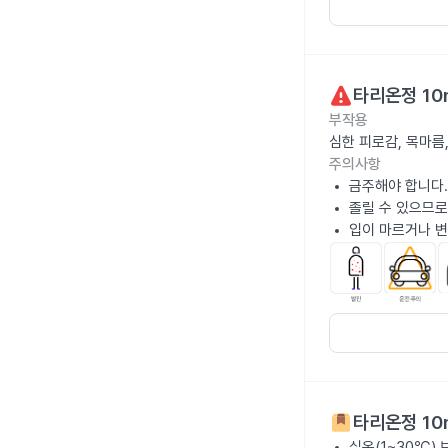
타리온정 10
부작용
심한 피로감, 목마름
주의사항
금주해야 합니다.
졸릴 수 있으므로
입이 마르거나 변
타리온정 10
실온(1~30℃)