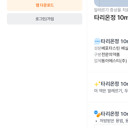
앱 다운로드
알레르기 증상을 치
타리온정 10
로그인/가입
타리온정 10
성분
베포타스틴 베실
구분
전문의약품
업체
동아에스티(주)
타리온정 10
이 약은 알레르기, 
타리온정 10
처방받은 용법, 