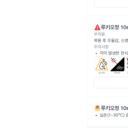
루키오정 10
부작용
복용 후 우울감, 신
주의사항
이미 발생한 천식
루키오정 10
실온(1~30℃)