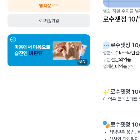
앱 다운로드
혈중 지질 수치를 낮
로수젯정 10/
로그인/가입
로수젯정 10
성분
로수바스타틴칼슘
구분
전문의약품
AD
업체
한미약품(주)
로수젯정 10
이 약은 콜레스테롤
로수젯정 10
처방받은 용법, 
식사와 관계없이 