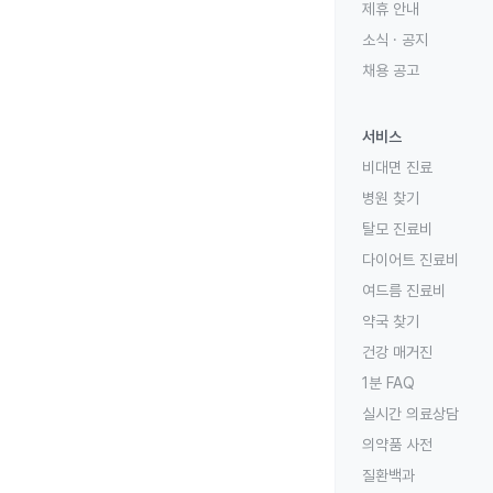
제휴 안내
소식 · 공지
채용 공고
서비스
비대면 진료
병원 찾기
탈모 진료비
다이어트 진료비
여드름 진료비
약국 찾기
건강 매거진
1분 FAQ
실시간 의료상담
의약품 사전
질환백과