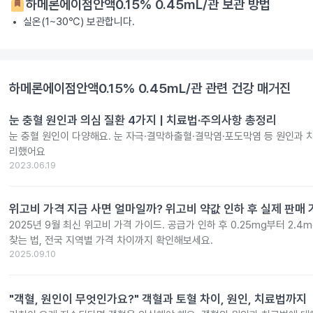
하메론에이점안액0.15% 0.45mL/관
보관 방법
실온(1~30℃) 보관합니다.
하메론에이점안액0.15% 0.45mL/관
관련 건강 매거진
눈 충혈 원인과 의심 질환 4가지 | 치료법·주의사항 총정리
눈 충혈 원인이 다양해요. 눈 자극·결막하출혈·결막염·포도막염 등 원인과 
리했어요
2023.06.19
위고비 가격 지금 사면 얼마일까? 위고비 약값 인하 후 실제 판매
2025년 9월 최신 위고비 가격 가이드. 공급가 인하 후 0.25mg부터 2.
찾는 법, 전국 지역별 가격 차이까지 확인해보세요.
2025.09.10
"객혈, 원인이 무엇인가요?" 객혈과 토혈 차이, 원인, 치료법까지