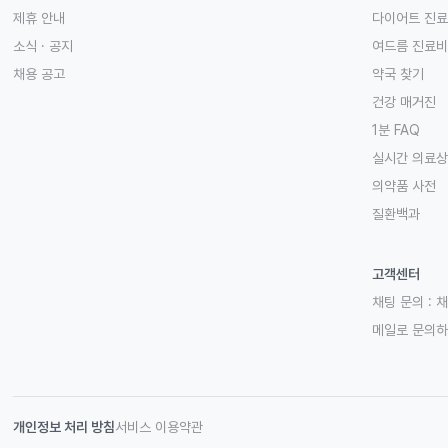
제휴 안내
다이어트 진
소식 · 공지
여드름 진료비
채용 공고
약국 찾기
건강 매거진
1분 FAQ
실시간 의료
의약품 사전
질환백과
고객센터
채팅 문의 :
채
메일로 문의
개인정보 처리 방침
서비스 이용약관