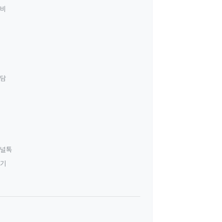
료비
상담
널톡
하기