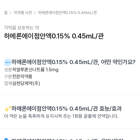
홈
의약품 사전
하메론에이점안액0.15% 0.45mL/관
각막을 보호하는 약
하메론에이점안액0.15% 0.45mL/관
하메론에이점안액0.15% 0.45mL/관
, 어떤 약인가요?
성분
히알루론산나트륨 1.5mg
구분
전문의약품
업체
삼천당제약(주)
하메론에이점안액0.15% 0.45mL/관
효능/효과
이 약은 눈을 촉촉하게 유지시켜 주는 1회용 윤활제 안약입니다.