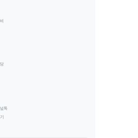
료비
상담
널톡
하기