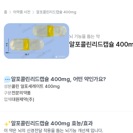
홈
의약품 사전
알포콜린리드캡슐 400mg
뇌 기능을 돕는 약
알포콜린리드캡슐 400m
알포콜린리드캡슐 400mg
, 어떤 약인가요?
성분
콜린 알포세레이트 400mg
구분
전문의약품
업체
대원제약(주)
알포콜린리드캡슐 400mg
효능/효과
이 약은 뇌의 신경전달 작용을 돕는 뇌기능 개선제 입니다.