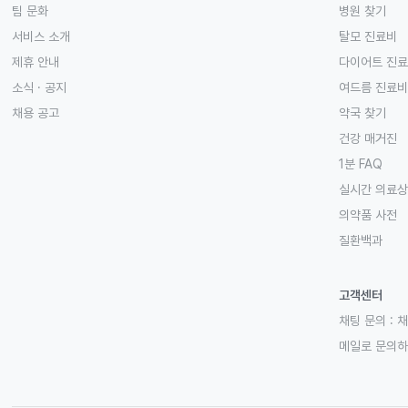
팀 문화
병원 찾기
서비스 소개
탈모 진료비
제휴 안내
다이어트 진
소식 · 공지
여드름 진료비
채용 공고
약국 찾기
건강 매거진
1분 FAQ
실시간 의료
의약품 사전
질환백과
고객센터
채팅 문의 :
채
메일로 문의