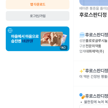
앱 다운로드
배아픈 통증을 줄이
후로스판디정
로그인/가입
후로스판디
성분
플로로글루시놀 1
구분
전문의약품
AD
업체
대화제약(주)
후로스판디
이 약은 긴장된 평활
후로스판디
물한컵에 녹여 복