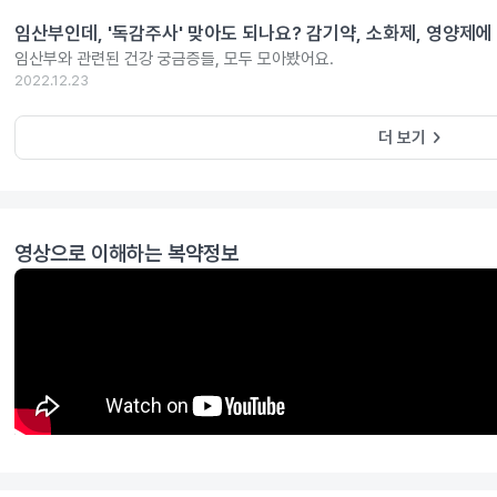
임산부인데, '독감주사' 맞아도 되나요? 감기약, 소화제, 영양제에
임산부와 관련된 건강 궁금증들, 모두 모아봤어요.
2022.12.23
keyboard_arrow_right
더 보기
영상으로 이해하는 복약정보