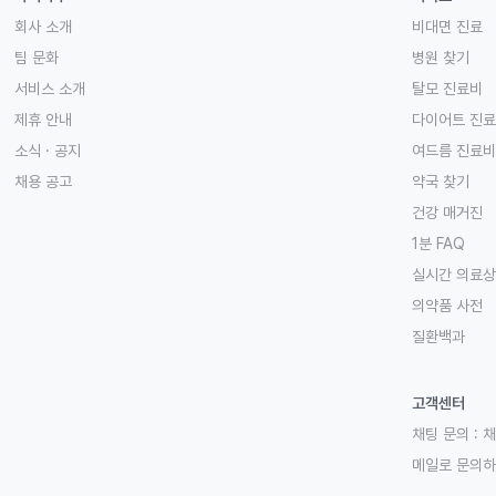
회사 소개
비대면 진료
팀 문화
병원 찾기
서비스 소개
탈모 진료비
제휴 안내
다이어트 진
소식 · 공지
여드름 진료비
채용 공고
약국 찾기
건강 매거진
1분 FAQ
실시간 의료
의약품 사전
질환백과
고객센터
채팅 문의 :
채
메일로 문의