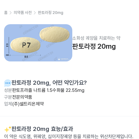
홈
의약품 사전
판토라정 20mg
소화성 궤양을 치료하는 약
판토라정 20mg
판토라정 20mg
, 어떤 약인가요?
성분
판토프라졸 나트륨 1.5수화물 22.55mg
구분
전문의약품
업체
(주)셀트리온제약
판토라정 20mg
효능/효과
이 약은 식도염, 위궤양, 십이지장궤양 등을 치료하는 위산차단제입니다.