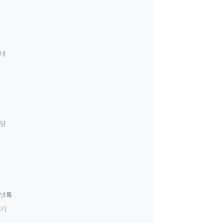
료비
상담
널톡
하기