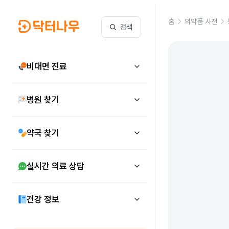
홈
의약품 사전
검색
비대면 진료
병원 찾기
약국 찾기
실시간 의료 상담
건강 정보