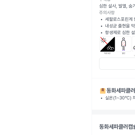
심한 설사, 발열, 
주의사항
세팔로스포린계 
내성균 출현을 막
항생제로 심한 설
동화세파클러
실온(1~30℃)
동화세파클러캡슐