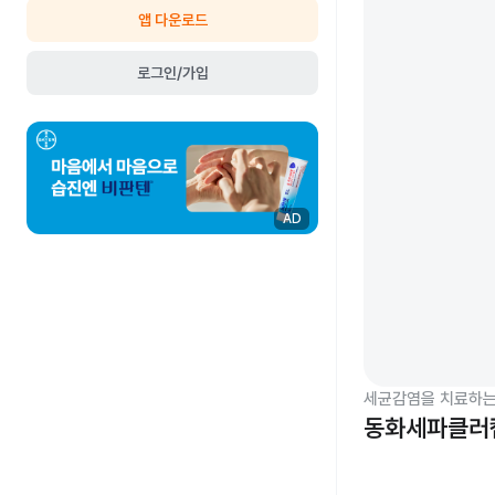
앱 다운로드
로그인/가입
AD
세균감염을 치료하는
동화세파클러캡