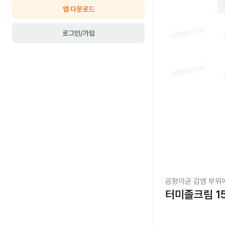
앱 다운로드
로그인/가입
곰팡이균 감염 부위
터미졸크림 1