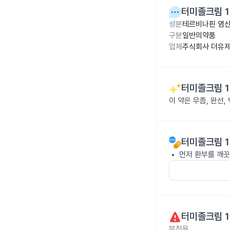
터미졸크림 1
성분
테르비나핀 염산
구분
일반의약품
업체
주식회사 더유
터미졸크림 1
이 약은 무좀, 완선
터미졸크림 1
먼저 환부를 깨끗
터미졸크림 1
부작용