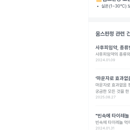
실온(1~30℃)
움스판정
관련 
사후피임약, 종류
사후피임약의 종류와
2024.01.09
‘마운자로 효과없음
마운자로 효과없음 
궁금한 모든 것을 한
2025.08.27
"빈속에 타이레놀
빈속에 타이레놀 먹
2024.01.31