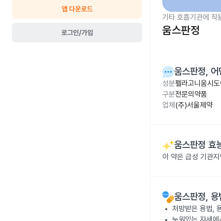
앱 다운로드
기타 호흡기관에 작
움스판정
로그인/가입
움스판정
, 
성분
펠라고니움시도이
구분
전문의약품
업체
(주)서울제약
움스판정
효능
이 약은 급성 기관지
움스판정
, 
처방받은 용법, 
누워있는 자세에